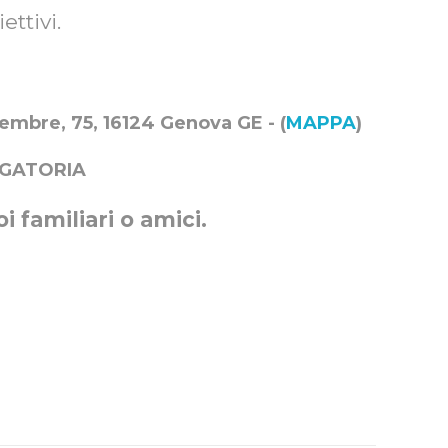
ettivi.
mbre, 75, 16124 Genova GE - (
MAPPA
)
IGATORIA
i familiari o amici.